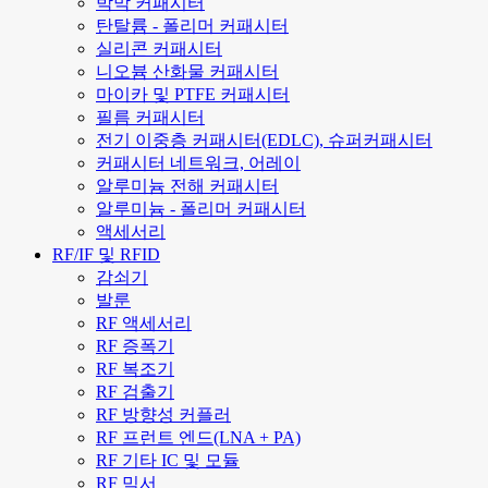
박막 커패시터
탄탈륨 - 폴리머 커패시터
실리콘 커패시터
니오븀 산화물 커패시터
마이카 및 PTFE 커패시터
필름 커패시터
전기 이중층 커패시터(EDLC), 슈퍼커패시터
커패시터 네트워크, 어레이
알루미늄 전해 커패시터
알루미늄 - 폴리머 커패시터
액세서리
RF/IF 및 RFID
감쇠기
발룬
RF 액세서리
RF 증폭기
RF 복조기
RF 검출기
RF 방향성 커플러
RF 프런트 엔드(LNA + PA)
RF 기타 IC 및 모듈
RF 믹서