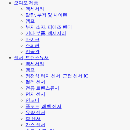
오디오 제품
액세서리
알람, 부저 및 사이렌
앰프
부저 소자, 피에조 벤더
기타 부품, 액세서리
마이크
스피커
진공관
센서, 트랜스듀서
액세서리
앰프
정전식 터치 센서, 근접 센서 IC
컬러 센서
전류 트랜스듀서
먼지 센서
인코더
플로트, 레벨 센서
유량 센서
힘 센서
가스 센서