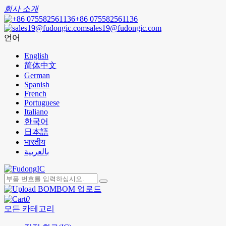
회사 소개
+86 075582561136
sales19@fudongic.com
언어
English
简体中文
German
Spanish
French
Portuguese
Italiano
한국어
日本語
भारतीय
بالعربية
BOM 업로드
0
모든 카테고리