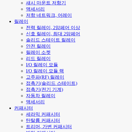
섀시 마운트 저항기
액세서리
저항 네트워크, 어레이
릴레이
전력 릴레이, 2암페어 이상
신호 릴레이, 최대 2암페어
솔리드 스테이트 릴레이
안전 릴레이
릴레이 소켓
리드 릴레이
I/O 릴레이 모듈
I/O 릴레이 모듈 랙
고주파(RF) 릴레이
접촉기(솔리드 스테이트)
접촉기(전기 기계)
자동차 릴레이
액세서리
커패시터
세라믹 커패시터
탄탈륨 커패시터
트리머, 가변 커패시터