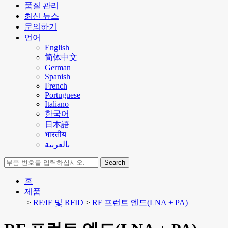
품질 관리
최신 뉴스
문의하기
언어
English
简体中文
German
Spanish
French
Portuguese
Italiano
한국어
日本語
भारतीय
بالعربية
Search
홈
제품
>
RF/IF 및 RFID
>
RF 프런트 엔드(LNA + PA)