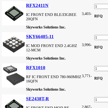
RFX2411N
3,403
-
IC FRONT END BLE/ZIGBEE
RFQ
20QFN
Skyworks Solutions Inc.
SKY66405-11
3,996
-
IC MOD FRONT END 2.4GHZ
RFQ
12-MCM
Skyworks Solutions Inc.
RFX1010
3,771
-
RF IC FRONT END 780-960MHZ
RFQ
16QFN
Skyworks Solutions Inc.
SE2438T-R
2,867
-
IC FRONT END MOD RF