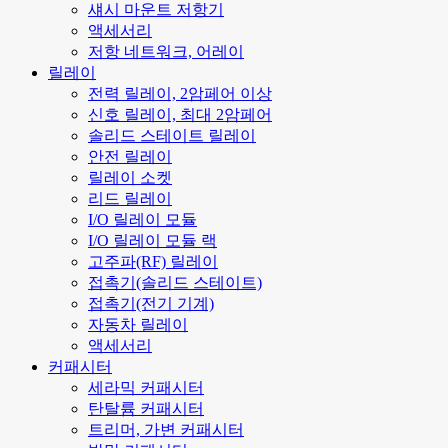
섀시 마운트 저항기
액세서리
저항 네트워크, 어레이
릴레이
전력 릴레이, 2암페어 이상
신호 릴레이, 최대 2암페어
솔리드 스테이트 릴레이
안전 릴레이
릴레이 소켓
리드 릴레이
I/O 릴레이 모듈
I/O 릴레이 모듈 랙
고주파(RF) 릴레이
접촉기(솔리드 스테이트)
접촉기(전기 기계)
자동차 릴레이
액세서리
커패시터
세라믹 커패시터
탄탈륨 커패시터
트리머, 가변 커패시터