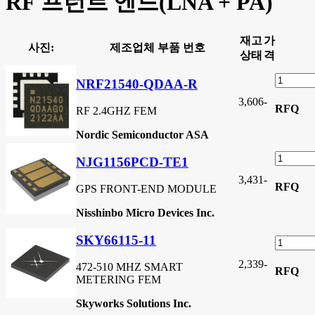
RF 프런트 엔드(LNA + PA)
재고
가
사진:
제조업체 부품 번호
상태
격
NRF21540-QDAA-R
3,606
-
RFQ
RF 2.4GHZ FEM
Nordic Semiconductor ASA
NJG1156PCD-TE1
3,431
-
RFQ
GPS FRONT-END MODULE
Nisshinbo Micro Devices Inc.
SKY66115-11
2,339
-
472-510 MHZ SMART
RFQ
METERING FEM
Skyworks Solutions Inc.