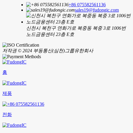
+86 075582561136
sales19@fudongic.com
신천시 복천구 연화가로 복중동 복중 3로 1006번
노드금융센터 23층 E호
저작권 © 2024 부동통신(심천)그룹유한회사
홈
제품
전화