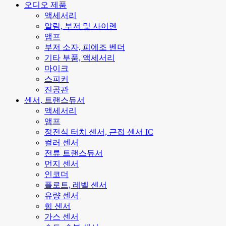
오디오 제품
액세서리
알람, 부저 및 사이렌
앰프
부저 소자, 피에조 벤더
기타 부품, 액세서리
마이크
스피커
진공관
센서, 트랜스듀서
액세서리
앰프
정전식 터치 센서, 근접 센서 IC
컬러 센서
전류 트랜스듀서
먼지 센서
인코더
플로트, 레벨 센서
유량 센서
힘 센서
가스 센서