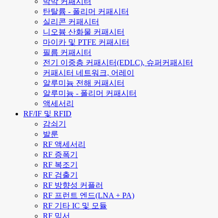
박막 커패시터
탄탈륨 - 폴리머 커패시터
실리콘 커패시터
니오븀 산화물 커패시터
마이카 및 PTFE 커패시터
필름 커패시터
전기 이중층 커패시터(EDLC), 슈퍼커패시터
커패시터 네트워크, 어레이
알루미늄 전해 커패시터
알루미늄 - 폴리머 커패시터
액세서리
RF/IF 및 RFID
감쇠기
발룬
RF 액세서리
RF 증폭기
RF 복조기
RF 검출기
RF 방향성 커플러
RF 프런트 엔드(LNA + PA)
RF 기타 IC 및 모듈
RF 믹서