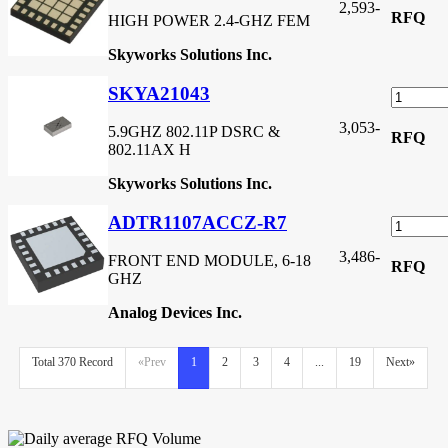
2,593
-
RFQ
HIGH POWER 2.4-GHZ FEM
Skyworks Solutions Inc.
SKYA21043
3,053
-
5.9GHZ 802.11P DSRC &
RFQ
802.11AX H
Skyworks Solutions Inc.
ADTR1107ACCZ-R7
3,486
-
FRONT END MODULE, 6-18
RFQ
GHZ
Analog Devices Inc.
Total 370 Record
«Prev
1
2
3
4
...
19
Next»