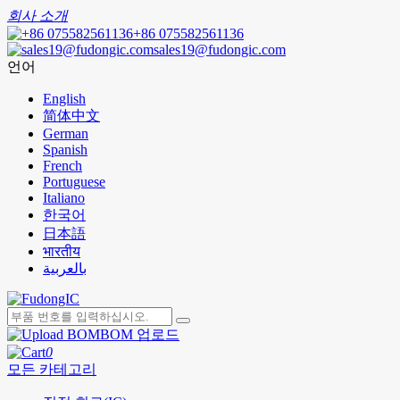
회사 소개
+86 075582561136
sales19@fudongic.com
언어
English
简体中文
German
Spanish
French
Portuguese
Italiano
한국어
日本語
भारतीय
بالعربية
BOM 업로드
0
모든 카테고리