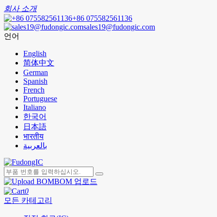
회사 소개
+86 075582561136
sales19@fudongic.com
언어
English
简体中文
German
Spanish
French
Portuguese
Italiano
한국어
日本語
भारतीय
بالعربية
BOM 업로드
0
모든 카테고리