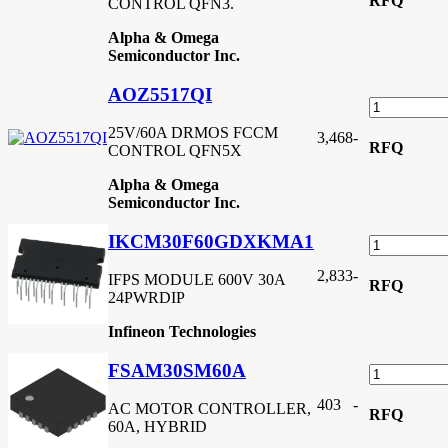
RFQ
CONTROL QFN3.
Alpha & Omega
Semiconductor Inc.
AOZ5517QI
25V/60A DRMOS FCCM
3,468
-
RFQ
CONTROL QFN5X
Alpha & Omega
Semiconductor Inc.
IKCM30F60GDXKMA1
2,833
-
IFPS MODULE 600V 30A
RFQ
24PWRDIP
Infineon Technologies
FSAM30SM60A
403
-
AC MOTOR CONTROLLER,
RFQ
60A, HYBRID