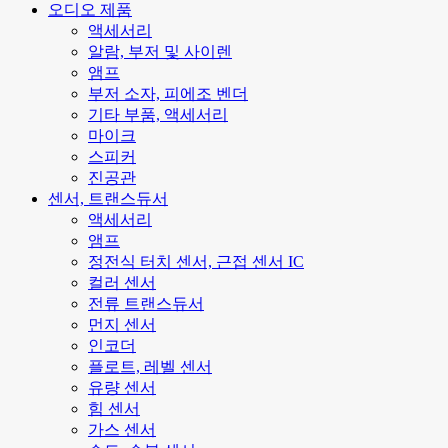
오디오 제품
액세서리
알람, 부저 및 사이렌
앰프
부저 소자, 피에조 벤더
기타 부품, 액세서리
마이크
스피커
진공관
센서, 트랜스듀서
액세서리
앰프
정전식 터치 센서, 근접 센서 IC
컬러 센서
전류 트랜스듀서
먼지 센서
인코더
플로트, 레벨 센서
유량 센서
힘 센서
가스 센서