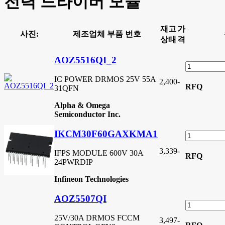
전력 드라이버 모듈
재고
가
사진:
제조업체 부품 번호
상태
격
AOZ5516QI_2
IC POWER DRMOS 25V 55A
2,400
-
RFQ
31QFN
Alpha & Omega
Semiconductor Inc.
IKCM30F60GAXKMA1
3,339
-
IFPS MODULE 600V 30A
RFQ
24PWRDIP
Infineon Technologies
AOZ5507QI
25V/30A DRMOS FCCM
3,497
-