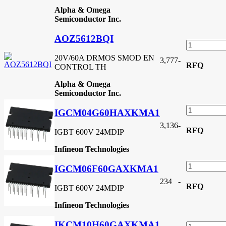
Alpha & Omega
Semiconductor Inc.
AOZ5612BQI
20V/60A DRMOS SMOD EN
3,777
-
RFQ
CONTROL TH
Alpha & Omega
Semiconductor Inc.
IGCM04G60HAXKMA1
3,136
-
RFQ
IGBT 600V 24MDIP
Infineon Technologies
IGCM06F60GAXKMA1
234
-
RFQ
IGBT 600V 24MDIP
Infineon Technologies
IKCM10H60GAXKMA1