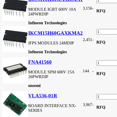
3,156
-
MODULE IGBT 600V 10A
RFQ
24PWRDIP
Infineon Technologies
IKCM15H60GAXKMA2
2,451
-
RFQ
IFPS MODULES 24MDIP
Infineon Technologies
FNA41560
144
-
MODULE SPM 600V 15A
RFQ
26PWRDIP
onsemi
VLA536-01R
3,967
-
BOARD INTERFACE NX-
RFQ
SERIES