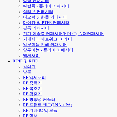
박막 커패시터
탄탈륨 - 폴리머 커패시터
실리콘 커패시터
니오븀 산화물 커패시터
마이카 및 PTFE 커패시터
필름 커패시터
전기 이중층 커패시터(EDLC), 슈퍼커패시터
커패시터 네트워크, 어레이
알루미늄 전해 커패시터
알루미늄 - 폴리머 커패시터
액세서리
RF/IF 및 RFID
감쇠기
발룬
RF 액세서리
RF 증폭기
RF 복조기
RF 검출기
RF 방향성 커플러
RF 프런트 엔드(LNA + PA)
RF 기타 IC 및 모듈
RF 믹서