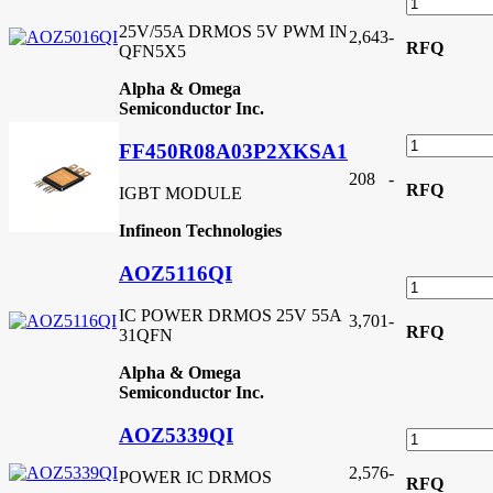
25V/55A DRMOS 5V PWM IN
2,643
-
RFQ
QFN5X5
Alpha & Omega
Semiconductor Inc.
FF450R08A03P2XKSA1
208
-
RFQ
IGBT MODULE
Infineon Technologies
AOZ5116QI
IC POWER DRMOS 25V 55A
3,701
-
RFQ
31QFN
Alpha & Omega
Semiconductor Inc.
AOZ5339QI
2,576
-
POWER IC DRMOS
RFQ