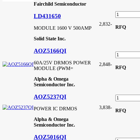
Fairchild Semiconductor
LD431650
2,832
-
RFQ
MODULE 1600 V 500AMP
Solid State Inc.
AOZ5166QI
60A/25V DRMOS POWER
2,848
-
RFQ
MODULE (PWM=
Alpha & Omega
Semiconductor Inc.
AOZ5237QI
3,838
-
POWER IC DRMOS
RFQ
Alpha & Omega
Semiconductor Inc.
AOZ5016QI