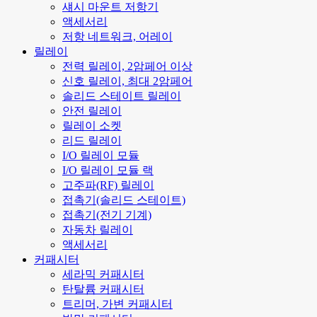
섀시 마운트 저항기
액세서리
저항 네트워크, 어레이
릴레이
전력 릴레이, 2암페어 이상
신호 릴레이, 최대 2암페어
솔리드 스테이트 릴레이
안전 릴레이
릴레이 소켓
리드 릴레이
I/O 릴레이 모듈
I/O 릴레이 모듈 랙
고주파(RF) 릴레이
접촉기(솔리드 스테이트)
접촉기(전기 기계)
자동차 릴레이
액세서리
커패시터
세라믹 커패시터
탄탈륨 커패시터
트리머, 가변 커패시터