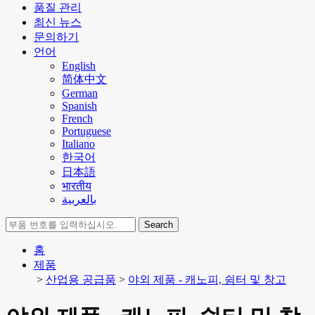
품질 관리
최신 뉴스
문의하기
언어
English
简体中文
German
Spanish
French
Portuguese
Italiano
한국어
日本語
भारतीय
بالعربية
Search
홈
제품
>
산업용 공급품
>
야외 제품 - 캐노피, 쉼터 및 창고