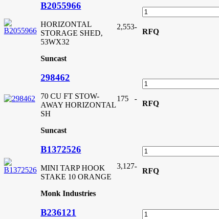
B2055966
HORIZONTAL
2,553
-
RFQ
STORAGE SHED,
53WX32
Suncast
298462
70 CU FT STOW-
175
-
RFQ
AWAY HORIZONTAL
SH
Suncast
B1372526
3,127
-
MINI TARP HOOK
RFQ
STAKE 10 ORANGE
Monk Industries
B236121