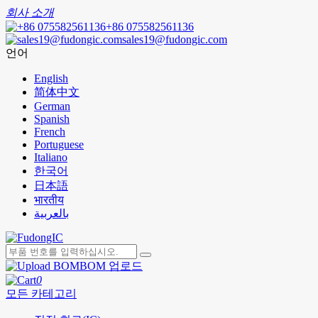
회사 소개
+86 075582561136
sales19@fudongic.com
언어
English
简体中文
German
Spanish
French
Portuguese
Italiano
한국어
日本語
भारतीय
بالعربية
BOM 업로드
0
모든 카테고리