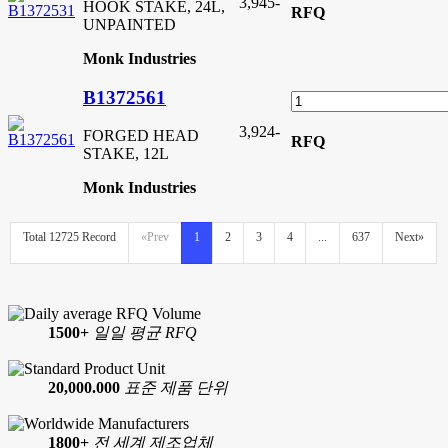
3,945
-
HOOK STAKE, 24L,
RFQ
UNPAINTED
Monk Industries
B1372561
3,924
-
FORGED HEAD
RFQ
STAKE, 12L
Monk Industries
Total 12725 Record
«Prev
1
2
3
4
...
637
Next»
1500+
일일 평균 RFQ
20,000.000
표준 제품 단위
1800+
전 세계 제조업체