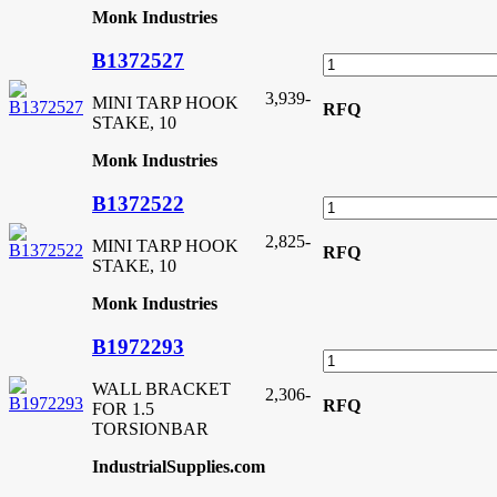
Monk Industries
B1372527
3,939
-
MINI TARP HOOK
RFQ
STAKE, 10
Monk Industries
B1372522
2,825
-
MINI TARP HOOK
RFQ
STAKE, 10
Monk Industries
B1972293
WALL BRACKET
2,306
-
RFQ
FOR 1.5
TORSIONBAR
IndustrialSupplies.com