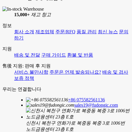
15,000+
재고 창고
정보
회사 소개
제조업체
주문/RFQ
품질 관리
최신 뉴스
문의
하기
지원
배송 및 전달
구매 가이드
환불 및 반품
售後 지원: 판매 후 지원
서비스 불만사항
주문은 언제 발송되나요?
배송 및 검사
보증 정책
우리는 연결합니다
+86 075582561136
sales19@fudongic.com
신천시 복천구 연화가로 복중동 복중 3로 1006번
노드금융센터 23층 E호