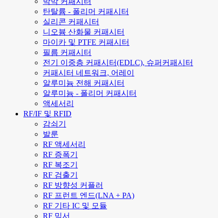
박막 커패시터
탄탈륨 - 폴리머 커패시터
실리콘 커패시터
니오븀 산화물 커패시터
마이카 및 PTFE 커패시터
필름 커패시터
전기 이중층 커패시터(EDLC), 슈퍼커패시터
커패시터 네트워크, 어레이
알루미늄 전해 커패시터
알루미늄 - 폴리머 커패시터
액세서리
RF/IF 및 RFID
감쇠기
발룬
RF 액세서리
RF 증폭기
RF 복조기
RF 검출기
RF 방향성 커플러
RF 프런트 엔드(LNA + PA)
RF 기타 IC 및 모듈
RF 믹서