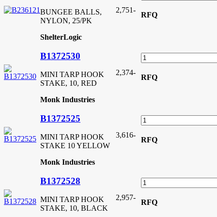
2,751
-
BUNGEE BALLS,
RFQ
NYLON, 25/PK
ShelterLogic
B1372530
2,374
-
MINI TARP HOOK
RFQ
STAKE, 10, RED
Monk Industries
B1372525
3,616
-
MINI TARP HOOK
RFQ
STAKE 10 YELLOW
Monk Industries
B1372528
2,957
-
MINI TARP HOOK
RFQ
STAKE, 10, BLACK