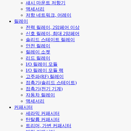
섀시 마운트 저항기
액세서리
저항 네트워크, 어레이
릴레이
전력 릴레이, 2암페어 이상
신호 릴레이, 최대 2암페어
솔리드 스테이트 릴레이
안전 릴레이
릴레이 소켓
리드 릴레이
I/O 릴레이 모듈
I/O 릴레이 모듈 랙
고주파(RF) 릴레이
접촉기(솔리드 스테이트)
접촉기(전기 기계)
자동차 릴레이
액세서리
커패시터
세라믹 커패시터
탄탈륨 커패시터
트리머, 가변 커패시터