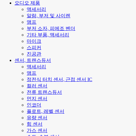
오디오 제품
액세서리
알람, 부저 및 사이렌
앰프
부저 소자, 피에조 벤더
기타 부품, 액세서리
마이크
스피커
진공관
센서, 트랜스듀서
액세서리
앰프
정전식 터치 센서, 근접 센서 IC
컬러 센서
전류 트랜스듀서
먼지 센서
인코더
플로트, 레벨 센서
유량 센서
힘 센서
가스 센서