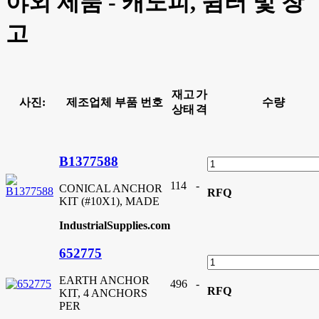
야외 제품 - 캐노피, 쉼터 및 창
고
재고
가
사진:
제조업체 부품 번호
수량
상태
격
B1377588
114
-
CONICAL ANCHOR
RFQ
KIT (#10X1), MADE
IndustrialSupplies.com
652775
EARTH ANCHOR
496
-
RFQ
KIT, 4 ANCHORS
PER