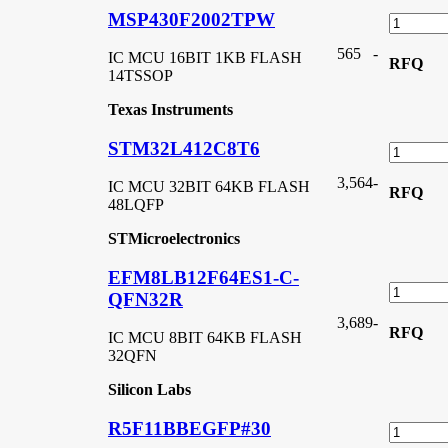
MSP430F2002TPW
565
-
IC MCU 16BIT 1KB FLASH
RFQ
14TSSOP
Texas Instruments
STM32L412C8T6
3,564
-
IC MCU 32BIT 64KB FLASH
RFQ
48LQFP
STMicroelectronics
EFM8LB12F64ES1-C-
QFN32R
3,689
-
RFQ
IC MCU 8BIT 64KB FLASH
32QFN
Silicon Labs
R5F11BBEGFP#30