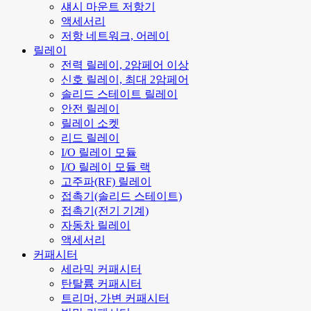
섀시 마운트 저항기
액세서리
저항 네트워크, 어레이
릴레이
전력 릴레이, 2암페어 이상
신호 릴레이, 최대 2암페어
솔리드 스테이트 릴레이
안전 릴레이
릴레이 소켓
리드 릴레이
I/O 릴레이 모듈
I/O 릴레이 모듈 랙
고주파(RF) 릴레이
접촉기(솔리드 스테이트)
접촉기(전기 기계)
자동차 릴레이
액세서리
커패시터
세라믹 커패시터
탄탈륨 커패시터
트리머, 가변 커패시터