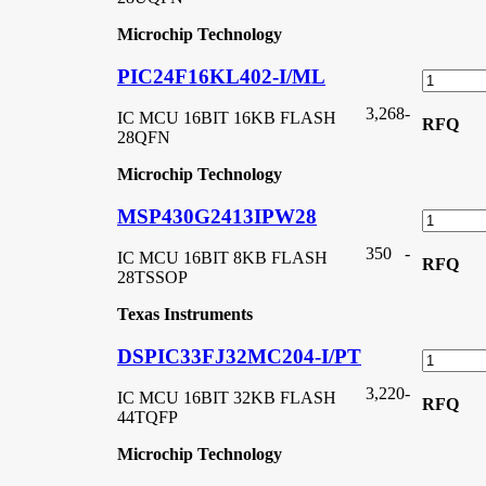
Microchip Technology
PIC24F16KL402-I/ML
3,268
-
IC MCU 16BIT 16KB FLASH
RFQ
28QFN
Microchip Technology
MSP430G2413IPW28
350
-
IC MCU 16BIT 8KB FLASH
RFQ
28TSSOP
Texas Instruments
DSPIC33FJ32MC204-I/PT
3,220
-
IC MCU 16BIT 32KB FLASH
RFQ
44TQFP
Microchip Technology