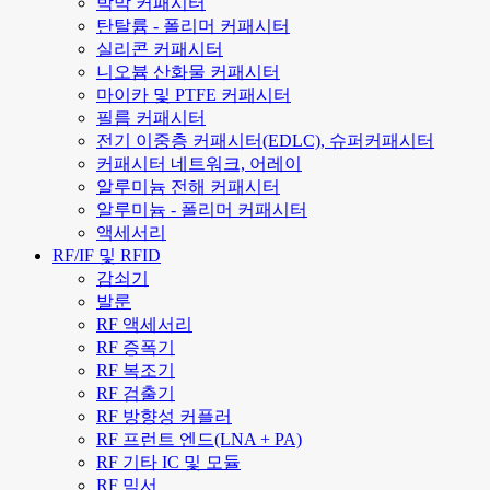
박막 커패시터
탄탈륨 - 폴리머 커패시터
실리콘 커패시터
니오븀 산화물 커패시터
마이카 및 PTFE 커패시터
필름 커패시터
전기 이중층 커패시터(EDLC), 슈퍼커패시터
커패시터 네트워크, 어레이
알루미늄 전해 커패시터
알루미늄 - 폴리머 커패시터
액세서리
RF/IF 및 RFID
감쇠기
발룬
RF 액세서리
RF 증폭기
RF 복조기
RF 검출기
RF 방향성 커플러
RF 프런트 엔드(LNA + PA)
RF 기타 IC 및 모듈
RF 믹서