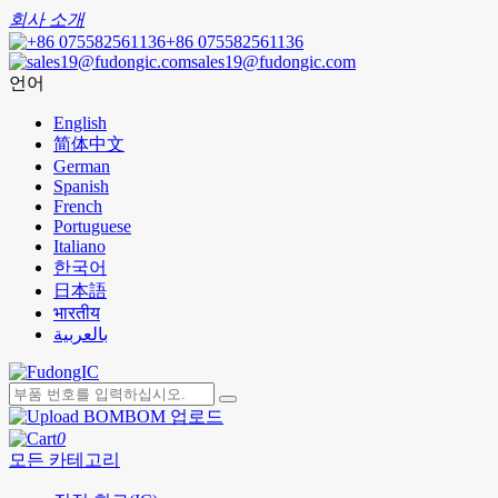
회사 소개
+86 075582561136
sales19@fudongic.com
언어
English
简体中文
German
Spanish
French
Portuguese
Italiano
한국어
日本語
भारतीय
بالعربية
BOM 업로드
0
모든 카테고리