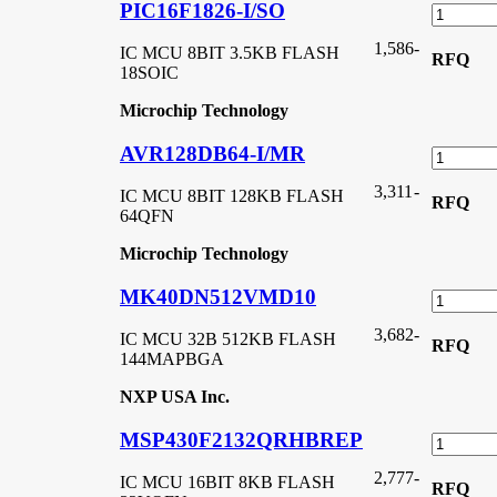
PIC16F1826-I/SO
1,586
-
IC MCU 8BIT 3.5KB FLASH
RFQ
18SOIC
Microchip Technology
AVR128DB64-I/MR
3,311
-
IC MCU 8BIT 128KB FLASH
RFQ
64QFN
Microchip Technology
MK40DN512VMD10
3,682
-
IC MCU 32B 512KB FLASH
RFQ
144MAPBGA
NXP USA Inc.
MSP430F2132QRHBREP
2,777
-
IC MCU 16BIT 8KB FLASH
RFQ