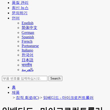
품질 관리
최신 뉴스
문의하기
언어
English
简体中文
German
Spanish
French
Portuguese
Italiano
한국어
日本語
भारतीय
بالعربية
Search
홈
제품
>
집적 회로(IC)
>
임베디드 - 마이크로컨트롤러