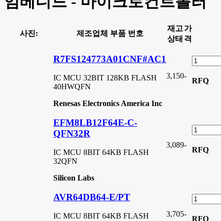
임베디드 - 마이크로컨트롤러
재고
가
사진:
제조업체 부품 번호
상태
격
R7FS124773A01CNF#AC1
3,150
-
IC MCU 32BIT 128KB FLASH
RFQ
40HWQFN
Renesas Electronics America Inc
EFM8LB12F64E-C-
QFN32R
3,089
-
RFQ
IC MCU 8BIT 64KB FLASH
32QFN
Silicon Labs
AVR64DB64-E/PT
3,705
-
IC MCU 8BIT 64KB FLASH
RFQ