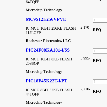
64TQFP
Microchip Technology
MC9S12E256VPVE
2,170
-
IC MCU 16BIT 256KB FLASH
RFQ
112LQFP
Rochester Electronics, LLC
PIC24F08KA101-I/SS
3,995
-
IC MCU 16BIT 8KB FLASH
RFQ
20SSOP
Microchip Technology
PIC18F45K22T-I/PT
2,710
-
IC MCU 8BIT 32KB FLASH
RFQ
44TQFP
Microchip Technology