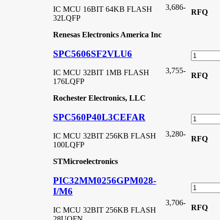
3,686
-
IC MCU 16BIT 64KB FLASH
RFQ
32LQFP
Renesas Electronics America Inc
SPC5606SF2VLU6
3,755
-
IC MCU 32BIT 1MB FLASH
RFQ
176LQFP
Rochester Electronics, LLC
SPC560P40L3CEFAR
3,280
-
IC MCU 32BIT 256KB FLASH
RFQ
100LQFP
STMicroelectronics
PIC32MM0256GPM028-
I/M6
3,706
-
RFQ
IC MCU 32BIT 256KB FLASH
28UQFN