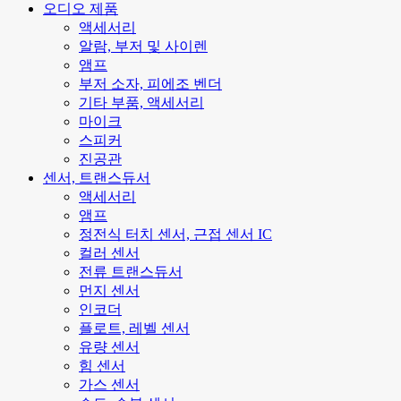
오디오 제품
액세서리
알람, 부저 및 사이렌
앰프
부저 소자, 피에조 벤더
기타 부품, 액세서리
마이크
스피커
진공관
센서, 트랜스듀서
액세서리
앰프
정전식 터치 센서, 근접 센서 IC
컬러 센서
전류 트랜스듀서
먼지 센서
인코더
플로트, 레벨 센서
유량 센서
힘 센서
가스 센서