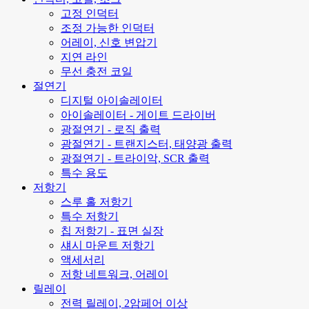
고정 인덕터
조정 가능한 인덕터
어레이, 신호 변압기
지연 라인
무선 충전 코일
절연기
디지털 아이솔레이터
아이솔레이터 - 게이트 드라이버
광절연기 - 로직 출력
광절연기 - 트랜지스터, 태양광 출력
광절연기 - 트라이악, SCR 출력
특수 용도
저항기
스루 홀 저항기
특수 저항기
칩 저항기 - 표면 실장
섀시 마운트 저항기
액세서리
저항 네트워크, 어레이
릴레이
전력 릴레이, 2암페어 이상