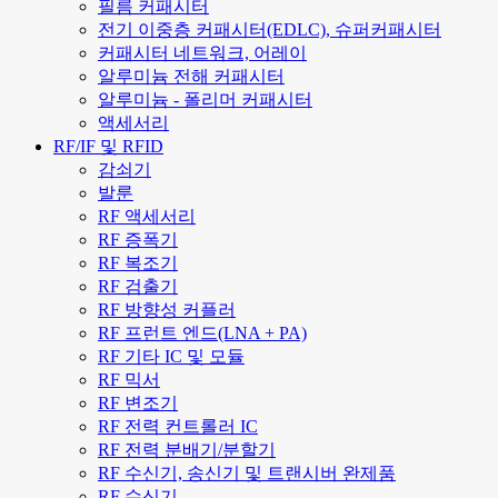
필름 커패시터
전기 이중층 커패시터(EDLC), 슈퍼커패시터
커패시터 네트워크, 어레이
알루미늄 전해 커패시터
알루미늄 - 폴리머 커패시터
액세서리
RF/IF 및 RFID
감쇠기
발룬
RF 액세서리
RF 증폭기
RF 복조기
RF 검출기
RF 방향성 커플러
RF 프런트 엔드(LNA + PA)
RF 기타 IC 및 모듈
RF 믹서
RF 변조기
RF 전력 컨트롤러 IC
RF 전력 분배기/분할기
RF 수신기, 송신기 및 트랜시버 완제품
RF 수신기