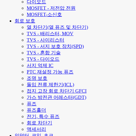
다이오드
MOSFET - 저전압 전원
MOSFET-소신호
회로 보호
열 차단기(열 퓨즈 및 차단기)
TVS - 배리스터, MOV
TVS - 사이리스터
TVS - 서지 보호 장치(SPD)
TVS - 혼합 기술
TVS - 다이오드
서지 억제 IC
PTC 재설정 가능 퓨즈
조명 보호
돌입 전류 제한기(ICL)
접지 고장 회로 차단기 GFCI
가스 방전관 어레스터(GDT)
퓨즈
퓨즈홀더
전기, 특수 퓨즈
회로 차단기
액세서리
인덕터, 코일, 초크