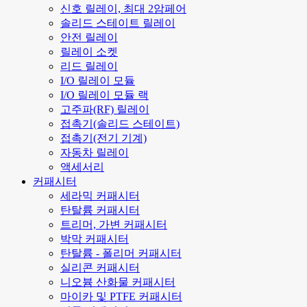
신호 릴레이, 최대 2암페어
솔리드 스테이트 릴레이
안전 릴레이
릴레이 소켓
리드 릴레이
I/O 릴레이 모듈
I/O 릴레이 모듈 랙
고주파(RF) 릴레이
접촉기(솔리드 스테이트)
접촉기(전기 기계)
자동차 릴레이
액세서리
커패시터
세라믹 커패시터
탄탈륨 커패시터
트리머, 가변 커패시터
박막 커패시터
탄탈륨 - 폴리머 커패시터
실리콘 커패시터
니오븀 산화물 커패시터
마이카 및 PTFE 커패시터