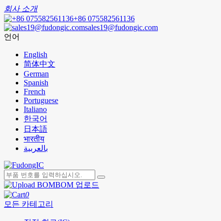
회사 소개
+86 075582561136
sales19@fudongic.com
언어
English
简体中文
German
Spanish
French
Portuguese
Italiano
한국어
日本語
भारतीय
بالعربية
BOM 업로드
0
모든 카테고리