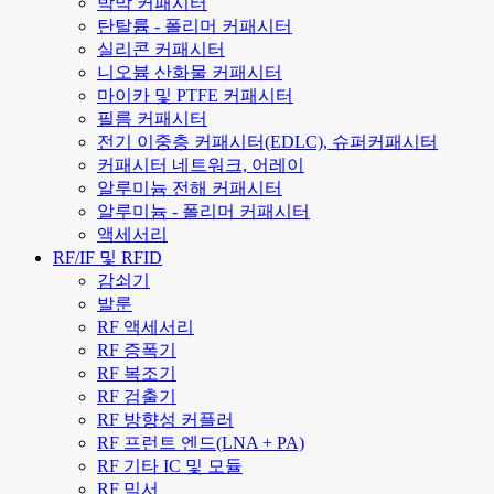
박막 커패시터
탄탈륨 - 폴리머 커패시터
실리콘 커패시터
니오븀 산화물 커패시터
마이카 및 PTFE 커패시터
필름 커패시터
전기 이중층 커패시터(EDLC), 슈퍼커패시터
커패시터 네트워크, 어레이
알루미늄 전해 커패시터
알루미늄 - 폴리머 커패시터
액세서리
RF/IF 및 RFID
감쇠기
발룬
RF 액세서리
RF 증폭기
RF 복조기
RF 검출기
RF 방향성 커플러
RF 프런트 엔드(LNA + PA)
RF 기타 IC 및 모듈
RF 믹서