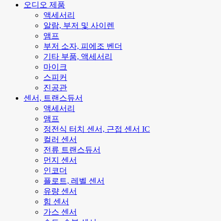
오디오 제품
액세서리
알람, 부저 및 사이렌
앰프
부저 소자, 피에조 벤더
기타 부품, 액세서리
마이크
스피커
진공관
센서, 트랜스듀서
액세서리
앰프
정전식 터치 센서, 근접 센서 IC
컬러 센서
전류 트랜스듀서
먼지 센서
인코더
플로트, 레벨 센서
유량 센서
힘 센서
가스 센서