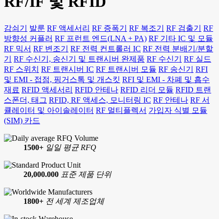
RF/IF 및 RFID
감쇠기
발룬
RF 액세서리
RF 증폭기
RF 복조기
RF 검출기
RF
방향성 커플러
RF 프런트 엔드(LNA + PA)
RF 기타 IC 및 모듈
RF 믹서
RF 변조기
RF 전력 컨트롤러 IC
RF 전력 분배기/분할
기
RF 수신기, 송신기 및 트랜시버 완제품
RF 수신기
RF 실드
RF 스위치
RF 트랜시버 IC
RF 트랜시버 모듈
RF 송신기
RFI
및 EMI - 접점, 핑거스톡 및 개스킷
RFI 및 EMI - 차폐 및 흡수
재료
RFID 액세서리
RFID 안테나
RFID 리더 모듈
RFID 트랜
스폰더, 태그
RFID, RF 액세스, 모니터링 IC
RF 안테나
RF 서
큘레이터 및 아이솔레이터
RF 멀티플렉서
가입자 식별 모듈
(SIM) 카드
1500+
일일 평균 RFQ
20,000.000
표준 제품 단위
1800+
전 세계 제조업체