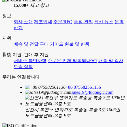
15,000+
재고 창고
정보
회사 소개
제조업체
주문/RFQ
품질 관리
최신 뉴스
문의
하기
지원
배송 및 전달
구매 가이드
환불 및 반품
售後 지원: 판매 후 지원
서비스 불만사항
주문은 언제 발송되나요?
배송 및 검사
보증 정책
우리는 연결합니다
+86 075582561136
sales19@fudongic.com
신천시 복천구 연화가로 복중동 복중 3로 1006번
노드금융센터 23층 E호