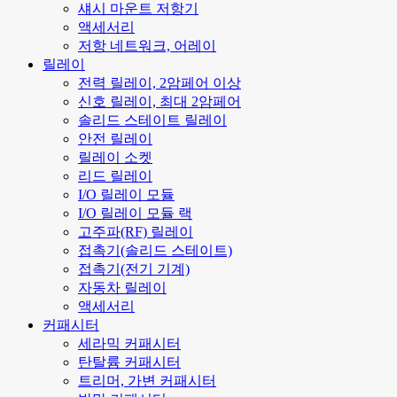
섀시 마운트 저항기
액세서리
저항 네트워크, 어레이
릴레이
전력 릴레이, 2암페어 이상
신호 릴레이, 최대 2암페어
솔리드 스테이트 릴레이
안전 릴레이
릴레이 소켓
리드 릴레이
I/O 릴레이 모듈
I/O 릴레이 모듈 랙
고주파(RF) 릴레이
접촉기(솔리드 스테이트)
접촉기(전기 기계)
자동차 릴레이
액세서리
커패시터
세라믹 커패시터
탄탈륨 커패시터
트리머, 가변 커패시터