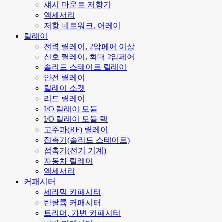
섀시 마운트 저항기
액세서리
저항 네트워크, 어레이
릴레이
전력 릴레이, 2암페어 이상
신호 릴레이, 최대 2암페어
솔리드 스테이트 릴레이
안전 릴레이
릴레이 소켓
리드 릴레이
I/O 릴레이 모듈
I/O 릴레이 모듈 랙
고주파(RF) 릴레이
접촉기(솔리드 스테이트)
접촉기(전기 기계)
자동차 릴레이
액세서리
커패시터
세라믹 커패시터
탄탈륨 커패시터
트리머, 가변 커패시터