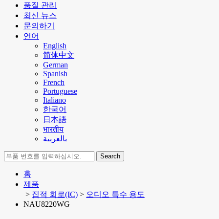
품질 관리
최신 뉴스
문의하기
언어
English
简体中文
German
Spanish
French
Portuguese
Italiano
한국어
日本語
भारतीय
بالعربية
Search
홈
제품
>
집적 회로(IC)
>
오디오 특수 용도
NAU8220WG