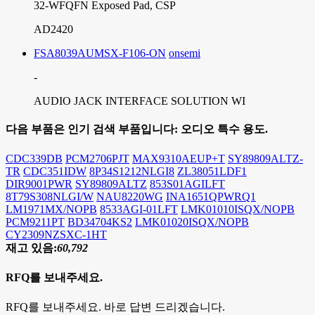
32-WFQFN Exposed Pad, CSP
AD2420
FSA8039AUMSX-F106-ON
onsemi
-
AUDIO JACK INTERFACE SOLUTION WI
다음 부품은 인기 검색 부품입니다:
오디오 특수 용도.
CDC339DB
PCM2706PJT
MAX9310AEUP+T
SY89809ALTZ-
TR
CDC351IDW
8P34S1212NLGI8
ZL38051LDF1
DIR9001PWR
SY89809ALTZ
853S01AGILFT
8T79S308NLGI/W
NAU8220WG
INA1651QPWRQ1
LM1971MX/NOPB
8533AGI-01LFT
LMK01010ISQX/NOPB
PCM9211PT
BD34704KS2
LMK01020ISQX/NOPB
CY2309NZSXC-1HT
재고 있음:
60,792
RFQ를 보내주세요.
RFQ를 보내주세요. 바로 답변 드리겠습니다.