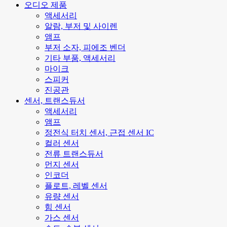
오디오 제품
액세서리
알람, 부저 및 사이렌
앰프
부저 소자, 피에조 벤더
기타 부품, 액세서리
마이크
스피커
진공관
센서, 트랜스듀서
액세서리
앰프
정전식 터치 센서, 근접 센서 IC
컬러 센서
전류 트랜스듀서
먼지 센서
인코더
플로트, 레벨 센서
유량 센서
힘 센서
가스 센서