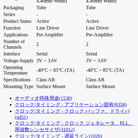
4.40mm Width)
4.40mm Width)
Packaging
Tube
Tube
Series
-
-
Product Status
Active
Active
Function
Line Driver
Line Driver
Applications
Pre-Amplifier
Pre-Amplifier
Number of
2
2
Channels
Interface
Serial
Serial
Voltage-Supply
3V ~ 3.6V
3V ~ 3.6V
Operating
-40°C ~ 85°C (TA)
-40°C ~ 85°C (TA)
Temperature
Specifications
Class AB
Class AB
Mounting Type
Surface Mount
Surface Mount
オーディオ特殊用途
(1538)
クロック/タイミング - アプリケーション固有
(8358)
クロック/タイミング - クロック バッファ、ドライバ
(4451)
クロック/タイミング - クロック ジェネレータ、PLL、
周波数シンセサイザ
(31012)
クロック/タイミング - 遅延ライン
(1026)