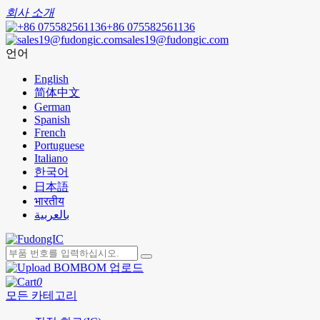
회사 소개
+86 075582561136
sales19@fudongic.com
언어
English
简体中文
German
Spanish
French
Portuguese
Italiano
한국어
日本語
भारतीय
بالعربية
BOM 업로드
0
모든 카테고리