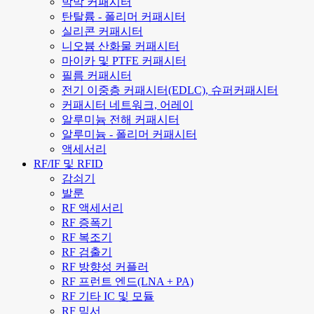
박막 커패시터
탄탈륨 - 폴리머 커패시터
실리콘 커패시터
니오븀 산화물 커패시터
마이카 및 PTFE 커패시터
필름 커패시터
전기 이중층 커패시터(EDLC), 슈퍼커패시터
커패시터 네트워크, 어레이
알루미늄 전해 커패시터
알루미늄 - 폴리머 커패시터
액세서리
RF/IF 및 RFID
감쇠기
발룬
RF 액세서리
RF 증폭기
RF 복조기
RF 검출기
RF 방향성 커플러
RF 프런트 엔드(LNA + PA)
RF 기타 IC 및 모듈
RF 믹서