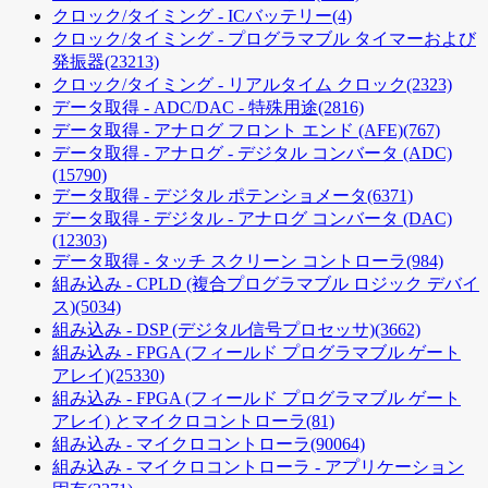
クロック/タイミング - ICバッテリー
(4)
クロック/タイミング - プログラマブル タイマーおよび
発振器
(23213)
クロック/タイミング - リアルタイム クロック
(2323)
データ取得 - ADC/DAC - 特殊用途
(2816)
データ取得 - アナログ フロント エンド (AFE)
(767)
データ取得 - アナログ - デジタル コンバータ (ADC)
(15790)
データ取得 - デジタル ポテンショメータ
(6371)
データ取得 - デジタル - アナログ コンバータ (DAC)
(12303)
データ取得 - タッチ スクリーン コントローラ
(984)
組み込み - CPLD (複合プログラマブル ロジック デバイ
ス)
(5034)
組み込み - DSP (デジタル信号プロセッサ)
(3662)
組み込み - FPGA (フィールド プログラマブル ゲート
アレイ)
(25330)
組み込み - FPGA (フィールド プログラマブル ゲート
アレイ) とマイクロコントローラ
(81)
組み込み - マイクロコントローラ
(90064)
組み込み - マイクロコントローラ - アプリケーション