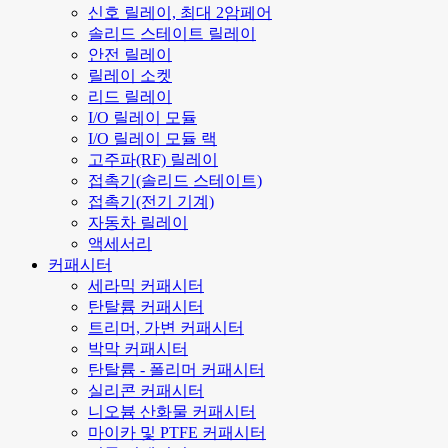
신호 릴레이, 최대 2암페어
솔리드 스테이트 릴레이
안전 릴레이
릴레이 소켓
리드 릴레이
I/O 릴레이 모듈
I/O 릴레이 모듈 랙
고주파(RF) 릴레이
접촉기(솔리드 스테이트)
접촉기(전기 기계)
자동차 릴레이
액세서리
커패시터
세라믹 커패시터
탄탈륨 커패시터
트리머, 가변 커패시터
박막 커패시터
탄탈륨 - 폴리머 커패시터
실리콘 커패시터
니오븀 산화물 커패시터
마이카 및 PTFE 커패시터