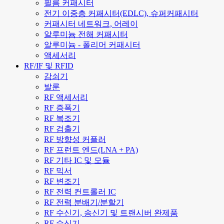
필름 커패시터
전기 이중층 커패시터(EDLC), 슈퍼커패시터
커패시터 네트워크, 어레이
알루미늄 전해 커패시터
알루미늄 - 폴리머 커패시터
액세서리
RF/IF 및 RFID
감쇠기
발룬
RF 액세서리
RF 증폭기
RF 복조기
RF 검출기
RF 방향성 커플러
RF 프런트 엔드(LNA + PA)
RF 기타 IC 및 모듈
RF 믹서
RF 변조기
RF 전력 컨트롤러 IC
RF 전력 분배기/분할기
RF 수신기, 송신기 및 트랜시버 완제품
RF 수신기