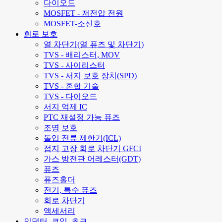
다이오드
MOSFET - 저전압 전원
MOSFET-소신호
회로 보호
열 차단기(열 퓨즈 및 차단기)
TVS - 배리스터, MOV
TVS - 사이리스터
TVS - 서지 보호 장치(SPD)
TVS - 혼합 기술
TVS - 다이오드
서지 억제 IC
PTC 재설정 가능 퓨즈
조명 보호
돌입 전류 제한기(ICL)
접지 고장 회로 차단기 GFCI
가스 방전관 어레스터(GDT)
퓨즈
퓨즈홀더
전기, 특수 퓨즈
회로 차단기
액세서리
인덕터, 코일, 초크