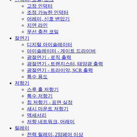
고정 인덕터
조정 가능한 인덕터
어레이, 신호 변압기
지연 라인
무선 충전 코일
절연기
디지털 아이솔레이터
아이솔레이터 - 게이트 드라이버
광절연기 - 로직 출력
광절연기 - 트랜지스터, 태양광 출력
광절연기 - 트라이악, SCR 출력
특수 용도
저항기
스루 홀 저항기
특수 저항기
칩 저항기 - 표면 실장
섀시 마운트 저항기
액세서리
저항 네트워크, 어레이
릴레이
전력 릴레이, 2암페어 이상