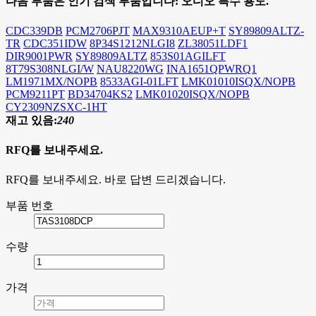
다음 부품은 인기 검색 부품입니다:
오디오 특수 용도.
CDC339DB
PCM2706PJT
MAX9310AEUP+T
SY89809ALTZ-
TR
CDC351IDW
8P34S1212NLGI8
ZL38051LDF1
DIR9001PWR
SY89809ALTZ
853S01AGILFT
8T79S308NLGI/W
NAU8220WG
INA1651QPWRQ1
LM1971MX/NOPB
8533AGI-01LFT
LMK01010ISQX/NOPB
PCM9211PT
BD34704KS2
LMK01020ISQX/NOPB
CY2309NZSXC-1HT
재고 있음:
240
RFQ를 보내주세요.
RFQ를 보내주세요. 바로 답변 드리겠습니다.
부품 번호
수량
가격