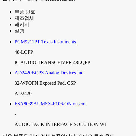
부품 번호
제조업체
패키지
설명
PCM9211PT
Texas Instruments
48-LQFP
IC AUDIO TRANSCEIVER 48LQFP
AD2420BCPZ
Analog Devices Inc.
32-WFQFN Exposed Pad, CSP
AD2420
FSA8039AUMSX-F106-ON
onsemi
-
AUDIO JACK INTERFACE SOLUTION WI