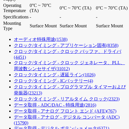
Operating
0°C ~ 70°C
0°C ~ 70°C (TA)
0°C ~ 70°C (TA)
Temperature
(TA)
Specifications
-
-
-
Mounting
Surface Mount
Surface Mount
Surface Mount
Type
オーディオ特殊用途
(1538)
クロック/タイミング - アプリケーション固有
(8358)
クロック/タイミング - クロック バッファ、ドライバ
(4451)
クロック/タイミング - クロック ジェネレータ、PLL、
周波数シンセサイザ
(31012)
クロック/タイミング - 遅延ライン
(1026)
クロック/タイミング - ICバッテリー
(4)
クロック/タイミング - プログラマブル タイマーおよび
発振器
(23213)
クロック/タイミング - リアルタイム クロック
(2323)
データ取得 - ADC/DAC - 特殊用途
(2816)
データ取得 - アナログ フロント エンド (AFE)
(767)
データ取得 - アナログ - デジタル コンバータ (ADC)
(15790)
データ取得 - デジタル ポテンショメータ
(6371)