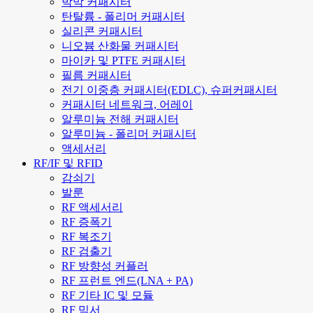
박막 커패시터
탄탈륨 - 폴리머 커패시터
실리콘 커패시터
니오븀 산화물 커패시터
마이카 및 PTFE 커패시터
필름 커패시터
전기 이중층 커패시터(EDLC), 슈퍼커패시터
커패시터 네트워크, 어레이
알루미늄 전해 커패시터
알루미늄 - 폴리머 커패시터
액세서리
RF/IF 및 RFID
감쇠기
발룬
RF 액세서리
RF 증폭기
RF 복조기
RF 검출기
RF 방향성 커플러
RF 프런트 엔드(LNA + PA)
RF 기타 IC 및 모듈
RF 믹서