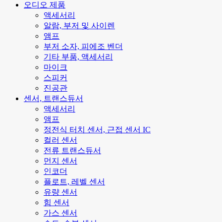
오디오 제품
액세서리
알람, 부저 및 사이렌
앰프
부저 소자, 피에조 벤더
기타 부품, 액세서리
마이크
스피커
진공관
센서, 트랜스듀서
액세서리
앰프
정전식 터치 센서, 근접 센서 IC
컬러 센서
전류 트랜스듀서
먼지 센서
인코더
플로트, 레벨 센서
유량 센서
힘 센서
가스 센서