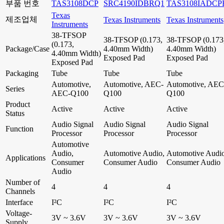
부품 번호
TAS3108DCP
SRC4190IDBRQ1
TAS3108IADCP
Texas
제조업체
Texas Instruments
Texas Instruments
Instruments
38-TFSOP
38-TFSOP (0.173,
38-TFSOP (0.173
(0.173,
Package/Case
4.40mm Width)
4.40mm Width)
4.40mm Width)
Exposed Pad
Exposed Pad
Exposed Pad
Packaging
Tube
Tube
Tube
Automotive,
Automotive, AEC-
Automotive, AEC
Series
AEC-Q100
Q100
Q100
Product
Active
Active
Active
Status
Audio Signal
Audio Signal
Audio Signal
Function
Processor
Processor
Processor
Automotive
Audio,
Automotive Audio,
Automotive Audio
Applications
Consumer
Consumer Audio
Consumer Audio
Audio
Number of
4
4
4
Channels
Interface
I²C
I²C
I²C
Voltage-
3V ~ 3.6V
3V ~ 3.6V
3V ~ 3.6V
Supply