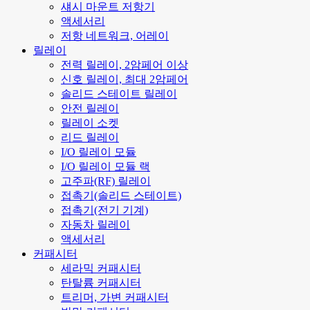
섀시 마운트 저항기
액세서리
저항 네트워크, 어레이
릴레이
전력 릴레이, 2암페어 이상
신호 릴레이, 최대 2암페어
솔리드 스테이트 릴레이
안전 릴레이
릴레이 소켓
리드 릴레이
I/O 릴레이 모듈
I/O 릴레이 모듈 랙
고주파(RF) 릴레이
접촉기(솔리드 스테이트)
접촉기(전기 기계)
자동차 릴레이
액세서리
커패시터
세라믹 커패시터
탄탈륨 커패시터
트리머, 가변 커패시터