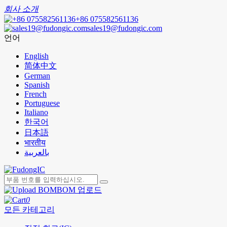
회사 소개
+86 075582561136
sales19@fudongic.com
언어
English
简体中文
German
Spanish
French
Portuguese
Italiano
한국어
日本語
भारतीय
بالعربية
BOM 업로드
0
모든 카테고리