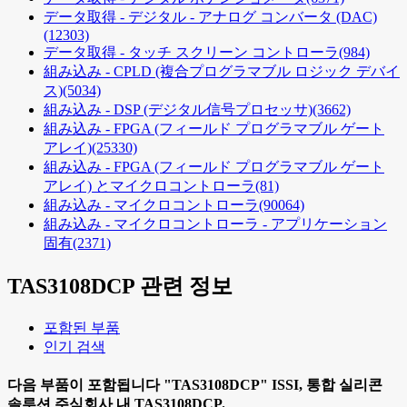
データ取得 - デジタル - アナログ コンバータ (DAC)
(12303)
データ取得 - タッチ スクリーン コントローラ
(984)
組み込み - CPLD (複合プログラマブル ロジック デバイ
ス)
(5034)
組み込み - DSP (デジタル信号プロセッサ)
(3662)
組み込み - FPGA (フィールド プログラマブル ゲート
アレイ)
(25330)
組み込み - FPGA (フィールド プログラマブル ゲート
アレイ) とマイクロコントローラ
(81)
組み込み - マイクロコントローラ
(90064)
組み込み - マイクロコントローラ - アプリケーション
固有
(2371)
TAS3108DCP
관련 정보
포함된 부품
인기 검색
다음 부품이 포함됩니다
"TAS3108DCP"
ISSI, 통합 실리콘
솔루션 주식회사 내
TAS3108DCP.