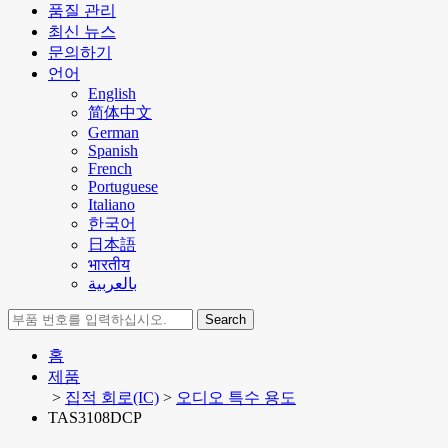
품질 관리
최신 뉴스
문의하기
언어
English
简体中文
German
Spanish
French
Portuguese
Italiano
한국어
日本語
भारतीय
بالعربية
Search
홈
제품
>
집적 회로(IC)
>
오디오 특수 용도
TAS3108DCP